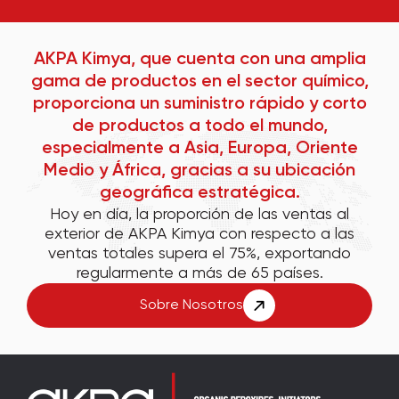
AKPA Kimya, que cuenta con una amplia
gama de productos en el sector químico,
proporciona un suministro rápido y corto
de productos a todo el mundo,
especialmente a Asia, Europa, Oriente
Medio y África, gracias a su ubicación
geográfica estratégica.
Hoy en día, la proporción de las ventas al
exterior de AKPA Kimya con respecto a las
ventas totales supera el 75%, exportando
regularmente a más de 65 países.
Sobre Nosotros