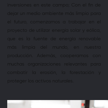
inversiones en este campo; Con el fin de
dejar un medio ambiente más limpio para
el futuro, comenzamos a trabajar en el
proyecto de utilizar energía solar y eólica,
que es la fuente de energía renovable
más limpia del mundo, en nuestra
producción. Además, cooperamos con
muchas organizaciones relevantes para
combatir la erosión, la forestación y
proteger los activos naturales.