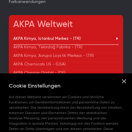
Farbanwendungen
AKPA Weltweit
AKPA Kimya, İstanbul Merkez - (TR)
AKPA Kimya, Tekirdağ Fabrika - (TR)
AKPA Kimya, Avrupa Lojistik Merkezi - (TR)
AKPA Chemicals US - (USA)
AKPA Chemie GmbH - (DE)
AKPA Chemical Iberia, S. L. - (ES)
Cookie Einstellungen
ADRESSE
Auf dieser Website verwenden wir Cookies und ähnliche
Yenibosna Merkez Mahallesi Kuyumcukent Sokak
Funktionen, um Geräteinformationen und persönliche Daten zu
No:36/70 Townofis Kat:12 34197 Bahçelievler, İstanbul,
verarbeiten. Die Verarbeitung dient der Bereitstellung von Inhalten,
Türkiye
externen Diensten und Elementen Dritter, der statistischen
Auf der Karte Anzeigen
Analyse/Messung, der personalisierten Werbung und der
+90 212 580 55 59
Integration in soziale Medien. Abhängig von der Funktion werden
FAX
Daten an Dritte übertragen und von diesen verarbeitet. Diese
+90 212 580 55 21