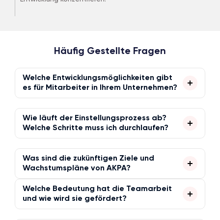
Häufig Gestellte Fragen
Welche Entwicklungsmöglichkeiten gibt
es für Mitarbeiter in Ihrem Unternehmen?
Bildungsprogramme
Wie läuft der Einstellungsprozess ab?
Job-Rotationen
Welche Schritte muss ich durchlaufen?
Mentoring-Programme
Bewerbungsprüfung:
Wir bewerten die
Master's Degree oder Zertifikatsunterstützung
Was sind die zukünftigen Ziele und
Bewerbungen.
Leistungsbeurteilungen
Wachstumspläne von AKPA?
Pre-Screening-Interview:
Per Telefon oder
Welche Bedeutung hat die Teamarbeit
Markterweiterung:
Erschließung neuer Märkte
Videointerview wird eine erste Einschätzung
und wie wird sie gefördert?
und Erweiterung des Kundenstamms.
vorgenommen.
Entwicklung neuer Produkte und
Persönliche Vorstellungsgespräche:
Wir