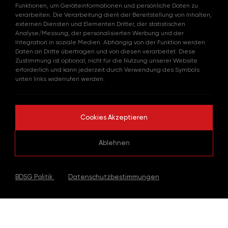
Funktionen, um Geräteinformationen und persönliche Daten zu
verarbeiten. Die Verarbeitung dient der Bereitstellung von Inhalten,
externen Diensten und Elementen Dritter, der statistischen
Analyse/Messung, der personalisierten Werbung und der
Integration in soziale Medien. Abhängig von der Funktion werden
Daten an Dritte übertragen und von diesen verarbeitet. Diese
Zustimmung ist optional, nicht für die Nutzung unserer Website
erforderlich und kann jederzeit durch Verwendung des Symbols
unten links widerrufen werden.
Cookies Akzeptieren
Ablehnen
|
BDSG Politik
Datenschutzbestimmungen