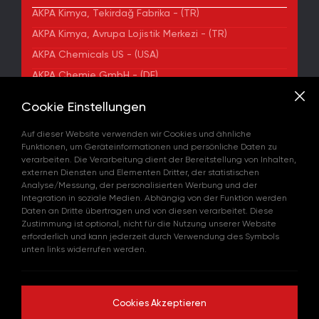
AKPA Kimya, Tekirdağ Fabrika - (TR)
AKPA Kimya, Avrupa Lojistik Merkezi - (TR)
AKPA Chemicals US - (USA)
AKPA Chemie GmbH - (DE)
AKPA Chemical Iberia, S. L. - (ES)
Cookie Einstellungen
ADRESSE
Auf dieser Website verwenden wir Cookies und ähnliche
Yenibosna Merkez Mahallesi Kuyumcukent Sokak
Funktionen, um Geräteinformationen und persönliche Daten zu
No:36/70 Townofis Kat:12 34197 Bahçelievler, İstanbul,
verarbeiten. Die Verarbeitung dient der Bereitstellung von Inhalten,
Türkiye
externen Diensten und Elementen Dritter, der statistischen
Auf der Karte Anzeigen
Analyse/Messung, der personalisierten Werbung und der
+90 212 580 55 59
Integration in soziale Medien. Abhängig von der Funktion werden
FAX
Daten an Dritte übertragen und von diesen verarbeitet. Diese
+90 212 580 55 21
Zustimmung ist optional, nicht für die Nutzung unserer Website
E-MAIL
erforderlich und kann jederzeit durch Verwendung des Symbols
info@akpakimya.com
unten links widerrufen werden.
WEBSITE
https://akpakimya.com/
Cookies Akzeptieren