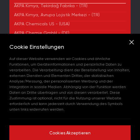
AKPA Kimya, Tekirdağ Fabrika - (TR)
AKPA Kimya, Avrupa Lojistik Merkezi - (TR)
AKPA Chemicals US - (USA)
AKPA Chemie GmbH - (DE)
AKPA Chemical Iberia, S. L. - (ES)
Cookie Einstellungen
ADRESSE
Auf dieser Website verwenden wir Cookies und ähnliche
Yenibosna Merkez Mahallesi Kuyumcukent Sokak
Funktionen, um Geräteinformationen und persönliche Daten zu
No:36/70 Townofis Kat:12 34197 Bahçelievler, İstanbul,
verarbeiten. Die Verarbeitung dient der Bereitstellung von Inhalten,
Türkiye
externen Diensten und Elementen Dritter, der statistischen
Auf der Karte Anzeigen
Analyse/Messung, der personalisierten Werbung und der
+90 212 580 55 59
Integration in soziale Medien. Abhängig von der Funktion werden
FAX
Daten an Dritte übertragen und von diesen verarbeitet. Diese
+90 212 580 55 21
Zustimmung ist optional, nicht für die Nutzung unserer Website
E-MAIL
erforderlich und kann jederzeit durch Verwendung des Symbols
info@akpakimya.com
unten links widerrufen werden.
WEBSITE
https://akpakimya.com/
Cookies Akzeptieren