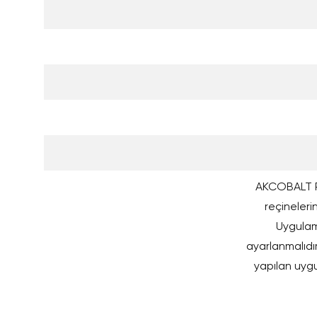
AKCOBALT RC
reçineleri
Uygulam
ayarlanmalıdır
yapılan uygu