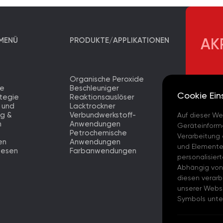
MENÜ
PRODUKTE/APPLIKATIONEN
AK
Organische Peroxide
AKPA K
te
Beschleuniger
Merkez
Cookie Ein
tegie
Reaktionsauslöser
 und
Lacktrockner
AKPA 
ng &
Verbundwerkstoff-
Auf dieser We
Fabrik
n
Anwendungen
Geräteinforma
Petrochemische
AKPA K
Verarbeitung 
en
Anwendungen
Merkez
und Elementen
wesen
Farbanwendungen
personalisier
AKPA 
Abhängig von
diesen verarb
AKPA 
unserer Websi
Symbols unten
AKPA C
- (ES)