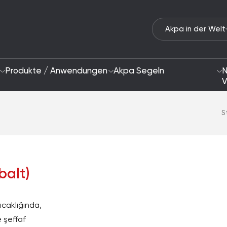
Akpa in der Welt
Produkte / Anwendungen
Akpa Segeln
N
V
S
Wer wir Sind
Ansatz zur Nachhal
balt)
2028 Strategie
Schwerpunktbereic
F&E und Innovation
ıcaklığında,
 şeffaf