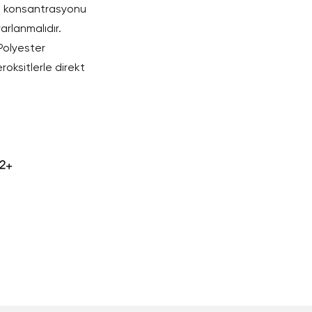
ama konsantrasyonu
arlanmalıdır.
 Polyester
roksitlerle direkt