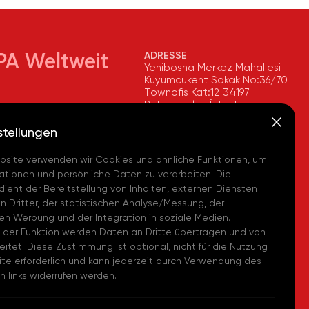
ADRESSE
PA Weltweit
Yenibosna Merkez Mahallesi
Kuyumcukent Sokak No:36/70
Townofis Kat:12 34197
Bahçelievler, İstanbul,
imya, İstanbul
Türkiye
 - (TR)
Auf der Karte Anzeigen
stellungen
+90 212 580 55 59
Kimya, Tekirdağ
bsite verwenden wir Cookies und ähnliche Funktionen, um
a - (TR)
FAX
tionen und persönliche Daten zu verarbeiten. Die
+90 212 580 55 21
imya, Avrupa Lojistik
dient der Bereitstellung von Inhalten, externen Diensten
E-MAIL
i - (TR)
 Dritter, der statistischen Analyse/Messung, der
info@akpakimya.com
ten Werbung und der Integration in soziale Medien.
Chemicals US - (USA)
WEBSITE
 der Funktion werden Daten an Dritte übertragen und von
https://akpakimya.com/
eitet. Diese Zustimmung ist optional, nicht für die Nutzung
Chemie GmbH - (DE)
te erforderlich und kann jederzeit durch Verwendung des
 links widerrufen werden.
hemical Iberia, S. L.