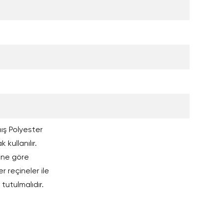
ış Polyester
kullanılır.
ine göre
r reçineler ile
tutulmalıdır.