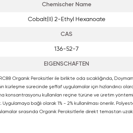
Chemischer Name
Cobalt(II) 2-Ethyl Hexanoate
CAS
136-52-7
EIGENSCHAFTEN
88 Organik Peroksitler ile birlikte oda sıcaklığında, Doymam
nin kürleşme sürecinde şeffaf uygulamalar için hızlandırıcı olarak 
a konsantrasyonu kullanılan reçine türüne ve üretim yöntem
. Uygulamaya bağlı olarak 1% - 2% kullanılması önerilir. Polyeste
lamalar sırasında Organik Peroksitlerle direkt temastan uzak 