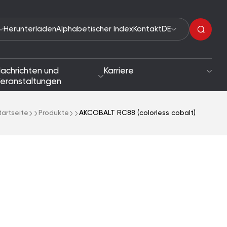
Herunterladen
Alphabetischer Index
Kontakt
DE
achrichten und
Karriere
eranstaltungen
tartseite
Produkte
AKCOBALT RC88 (colorless cobalt)
Organische Peroxide
tigkeit
Beschleuniger
he und Zielsetzungen
Reaktionsauslöser
Lacktrockner