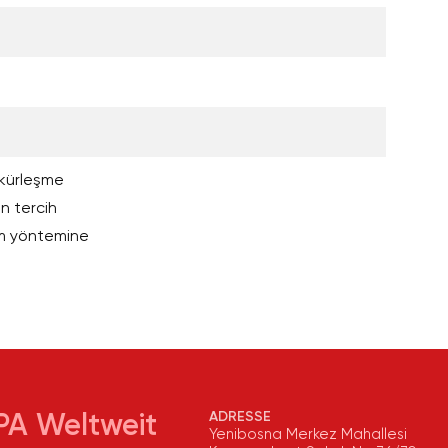
n kürleşme
in tercih
im yöntemine
ADRESSE
PA Weltweit
Yenibosna Merkez Mahallesi