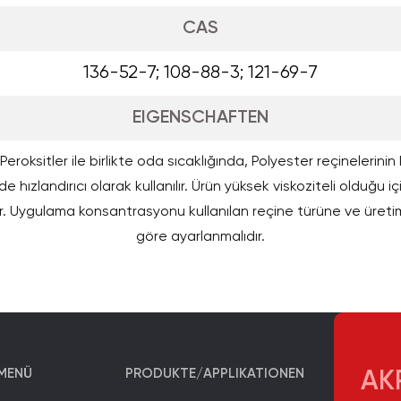
CAS
136-52-7; 108-88-3; 121-69-7
EIGENSCHAFTEN
eroksitler ile birlikte oda sıcaklığında, Polyester reçinelerini
e hızlandırıcı olarak kullanılır. Ürün yüksek viskoziteli olduğu iç
r. Uygulama konsantrasyonu kullanılan reçine türüne ve üret
göre ayarlanmalıdır.
MENÜ
PRODUKTE/APPLIKATIONEN
AK