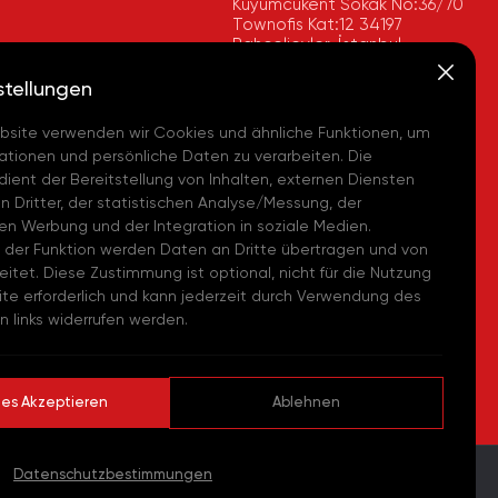
Kuyumcukent Sokak No:36/70
Townofis Kat:12 34197
Bahçelievler, İstanbul,
imya, İstanbul
Türkiye
 - (TR)
Auf der Karte Anzeigen
stellungen
+90 212 580 55 59
Kimya, Tekirdağ
bsite verwenden wir Cookies und ähnliche Funktionen, um
a - (TR)
FAX
tionen und persönliche Daten zu verarbeiten. Die
+90 212 580 55 21
imya, Avrupa Lojistik
dient der Bereitstellung von Inhalten, externen Diensten
E-MAIL
i - (TR)
 Dritter, der statistischen Analyse/Messung, der
info@akpakimya.com
ten Werbung und der Integration in soziale Medien.
Chemicals US - (USA)
WEBSITE
 der Funktion werden Daten an Dritte übertragen und von
https://akpakimya.com/
eitet. Diese Zustimmung ist optional, nicht für die Nutzung
Chemie GmbH - (DE)
te erforderlich und kann jederzeit durch Verwendung des
 links widerrufen werden.
hemical Iberia, S. L.
es Akzeptieren
Ablehnen
Datenschutzbestimmungen
WEB
PEN