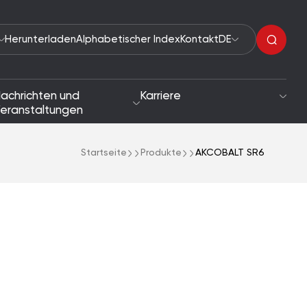
Herunterladen
Alphabetischer Index
Kontakt
DE
achrichten und
Karriere
eranstaltungen
Startseite
Produkte
AKCOBALT SR6
Organische Peroxide
tigkeit
Beschleuniger
he und Zielsetzungen
Reaktionsauslöser
Lacktrockner