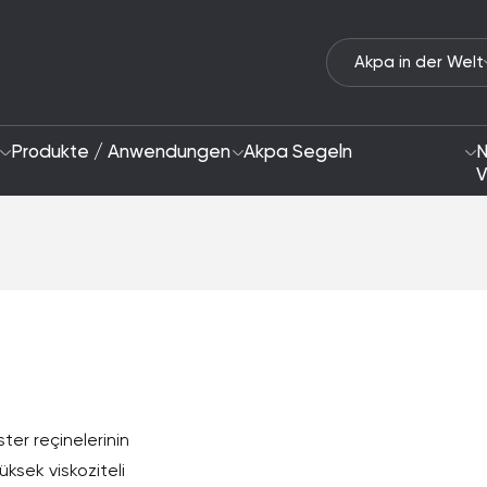
Akpa in der Welt
Produkte / Anwendungen
Akpa Segeln
N
V
Wer wir Sind
Ansatz zur Nachhal
2028 Strategie
Schwerpunktbereic
F&E und Innovation
ster reçinelerinin
üksek viskoziteli