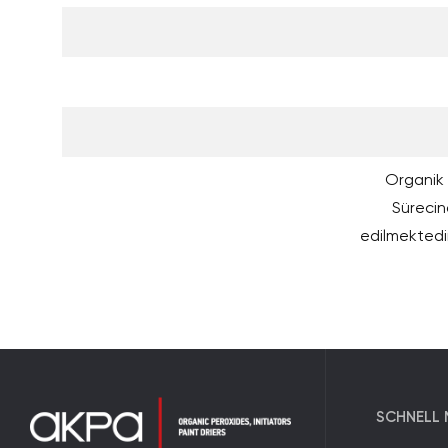
Organik P
Sürecind
edilmektedi
SCHNELL 