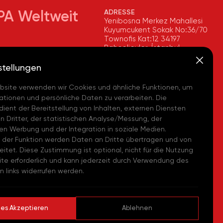
ADRESSE
PA Weltweit
Yenibosna Merkez Mahallesi
Kuyumcukent Sokak No:36/70
Townofis Kat:12 34197
Bahçelievler, İstanbul,
imya, İstanbul
Türkiye
 - (TR)
Auf der Karte Anzeigen
stellungen
+90 212 580 55 59
Kimya, Tekirdağ
bsite verwenden wir Cookies und ähnliche Funktionen, um
a - (TR)
FAX
tionen und persönliche Daten zu verarbeiten. Die
+90 212 580 55 21
imya, Avrupa Lojistik
dient der Bereitstellung von Inhalten, externen Diensten
E-MAIL
i - (TR)
 Dritter, der statistischen Analyse/Messung, der
info@akpakimya.com
ten Werbung und der Integration in soziale Medien.
Chemicals US - (USA)
WEBSITE
 der Funktion werden Daten an Dritte übertragen und von
https://akpakimya.com/
eitet. Diese Zustimmung ist optional, nicht für die Nutzung
Chemie GmbH - (DE)
te erforderlich und kann jederzeit durch Verwendung des
 links widerrufen werden.
hemical Iberia, S. L.
es Akzeptieren
Ablehnen