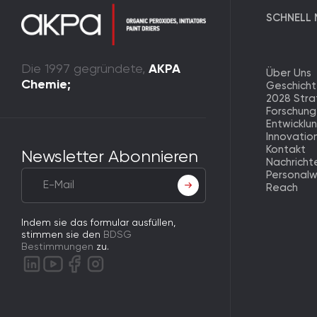
SCHNELL 
Die 1997 gegründete,
AKPA
Über Uns
Chemie;
Geschich
2028 Stra
Forschung
Entwicklu
Innovatio
Kontakt
Newsletter Abonnieren
Nachricht
Personal
Reach
Indem sie das formular ausfüllen,
stimmen sie den
BDSG
Bestimmungen
zu.