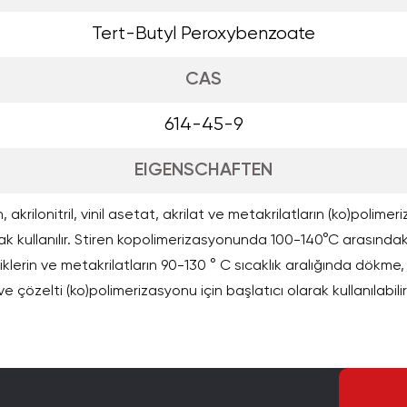
Tert-Butyl Peroxybenzoate
CAS
614-45-9
EIGENSCHAFTEN
en, akrilonitril, vinil asetat, akrilat ve metakrilatların (ko)polim
rak kullanılır. Stiren kopolimerizasyonunda 100-140°C arasındaki
kriliklerin ve metakrilatların 90-130 ° C sıcaklık aralığında dökm
ve çözelti (ko)polimerizasyonu için başlatıcı olarak kullanılabilir