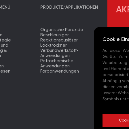
MENÜ
PRODUKTE/APPLIKATIONEN
AK
Organische Peroxide
AKPA K
te
Beschleuniger
Merkez
Cookie Ein
tegie
Reaktionsauslöser
 und
Lacktrockner
AKPA 
ng &
Verbundwerkstoff-
Auf dieser We
Fabrik
n
Anwendungen
Geräteinforma
Petrochemische
AKPA K
Verarbeitung 
en
Anwendungen
Merkez
und Elementen
wesen
Farbanwendungen
personalisier
AKPA 
Abhängig von
diesen verarb
AKPA 
unserer Websi
Symbols unten
AKPA C
- (ES)
Cooki