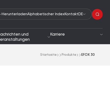
Herunterladen
Alphabetischer Index
Kontakt
DE
achrichten und
Karriere
eranstaltungen
Startseite
Produkte
EFOX 30
Organische Peroxide
tigkeit
Beschleuniger
he und Zielsetzungen
Reaktionsauslöser
Lacktrockner