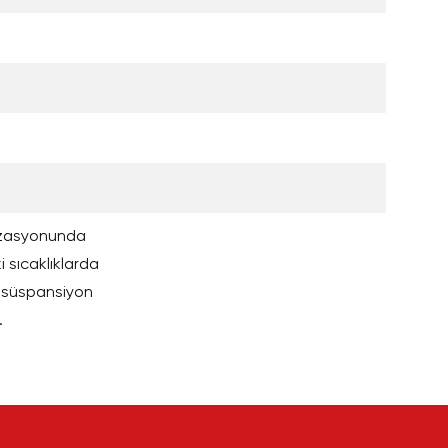
erizasyonunda
 sıcaklıklarda
e, süspansiyon
.