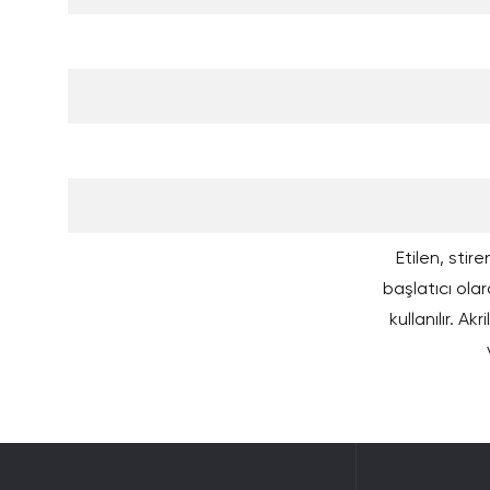
Etilen, stir
başlatıcı ola
kullanılır. A