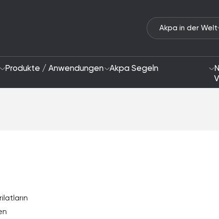
Akpa in der Welt
Produkte / Anwendungen
Akpa Segeln
N
V
Wer wir Sind
Ansatz zur Nachhal
2028 Strategie
Schwerpunktbereic
F&E und Innovation
rilatların
ren