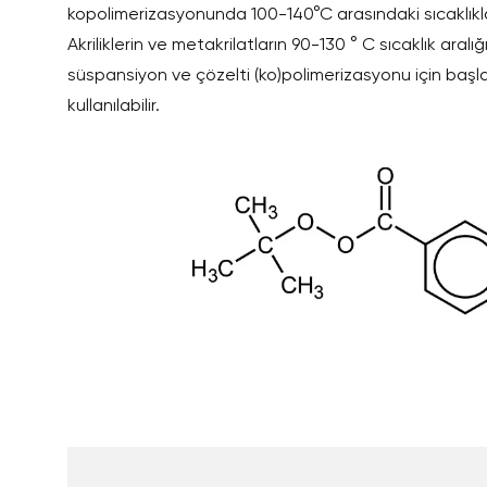
kopolimerizasyonunda 100-140°C arasındaki sıcaklıklar
Akriliklerin ve metakrilatların 90-130 ° C sıcaklık aral
süspansiyon ve çözelti (ko)polimerizasyonu için başla
kullanılabilir.